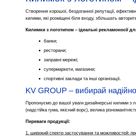
Створення хорошої, бездоганної репутації, ефективн
килими, які розміщені біля входу, збільшать авторит
Килимки з логотипом – ідеальні рекламоносії для
банки;
ресторани;
заправні мережі;
супермаркети, магазини;
спортивні заклади та інші організації.
KV GROUP – вибирай надійно
Пропонуємо до вашої уваги дизайнерські килими з л
(надстійка гума, якісний ворс), велика різноманітн
Переваги продукції:
1. широкий спектр застосування та можливостей: пре