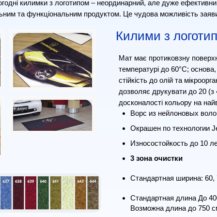
огодні килимки з логотипом – неординарний, але дуже ефективни
льним та функціональним продуктом. Це чудова можливість заяви
Килими з логоти
Мат має протиковзну поверхн
температурі до 60°C; основа,
стійкість до олій та мікроорг
дозволяє друкувати до 20 (з 
досконалості кольору на найви
Ворс из нейлоновых воло
Окрашен по технологии Je
Износостойкость до 10 л
3 зона очистки
Стандартная ширина: 60, 7
Стандартная длина До 40
Возможна длина до 750 с