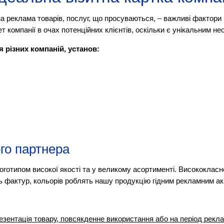
а реклама товарів, послуг, що просуваються, – важливі фактори в
ет компанії в очах потенційних клієнтів, оскільки є унікальним 
 різних компаній, установ:
го партнера
оготипом високої якості та у великому асортименті. Висококласн
ість фактур, кольорів роблять нашу продукцію гідним рекламним а
зентація товару, повсякденне використання або на період реклам