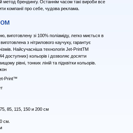
й метод брендингу. Останнім часом такі вироби все
ти компанії про себе, чудова реклама.
пом
ю, виготовлену зі 100% поліаміду, легко миється в
 виготовлена з нітрилового каучуку, гарантує
анізмів. Найсучасніша технологія Jet-PrintTM
44 доступних) кольорів і дозволяє досягти
щому рівні, тонких ліній та підквітки кольорів.
кон
t-Print™
ет
5, 85, 115, 150 и 200 см
0 см.
м