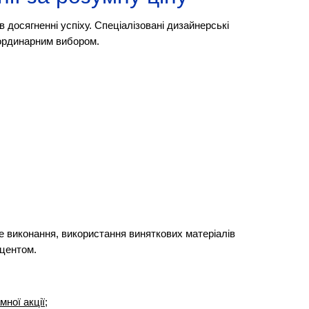
 досягненні успіху. Спеціалізовані дизайнерські
неординарним вибором.
е виконання, використання виняткових матеріалів
кцентом.
ної акції;