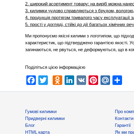
2. широкий асортимент товару: на виріб можна нане
3. килимки чудово справляються з брудом, вологою
4. продукція протягом тривалого часу експлуатації з
5. прості у догляді, стійкі до дії багатьох хімічних ре
Ми пропонуємо якісні килими з логотипом, що підхо
характеристик, що підтверджено гарантією якості. Усі
загинаються, не рвуться, не деформуються, що в ком
Поділіться цією інформацією
Facebook
Twitter
Odnoklassniki
LinkedIn
VK
Pinteres
Mail.
Sh
Гумові килимки
Про комп
Придверні килимки
Контакти
Блог
Гарантії
HTML карта
Як ми п