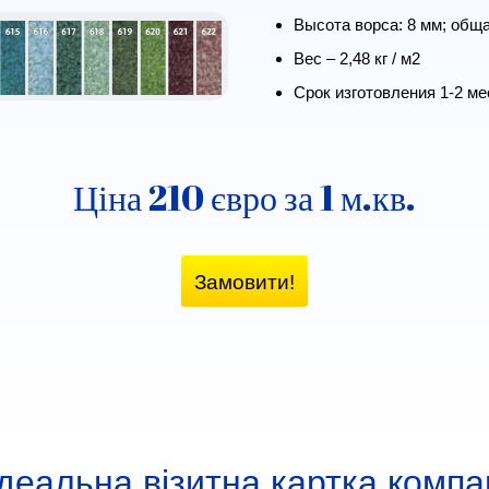
Высота ворса: 8 мм; общ
Вес – 2,48 кг / м2
Срок изготовления 1-2 м
Ціна 210 євро за 1 м.кв.
Замовити!
деальна візитна картка компан