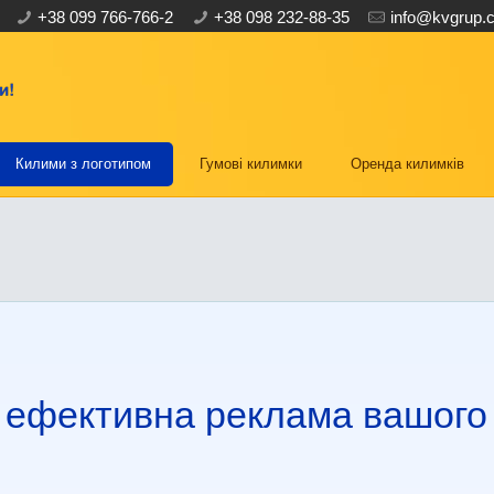
+38 099 766-766-2
+38 098 232-88-35
info@kvgrup.
Килими з логотипом
Гумові килимки
Оренда килимків
 ефективна реклама вашого 