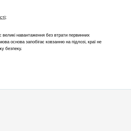
сті;
є великі навантаження без втрати первинних
мова основа запобігає ковзанню на підлозі, краї не
ку безпеку.