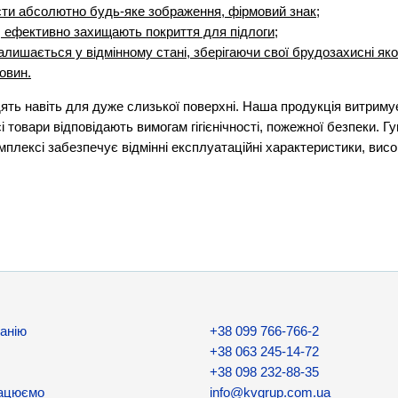
сти абсолютно будь-яке зображення, фірмовий знак;
, ефективно захищають покриття для підлоги;
алишається у відмінному стані, зберігаючи свої брудозахисні яко
човин.
дять навіть для дуже слизької поверхні. Наша продукція витриму
 товари відповідають вимогам гігієнічності, пожежної безпеки. Гу
плексі забезпечує відмінні експлуатаційні характеристики, висо
t
Ru
are
анію
+38 099 766-766-2
+38 063 245-14-72
+38 098 232-88-35
рацюємо
info@kvgrup.com.ua