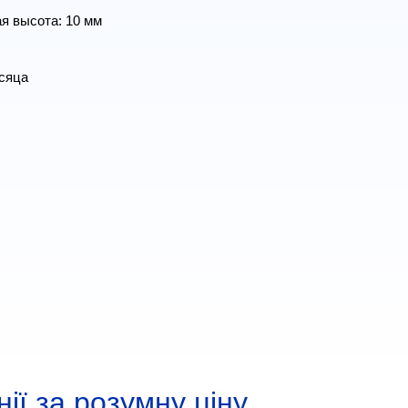
ая высота: 10 мм
есяца
ії за розумну ціну