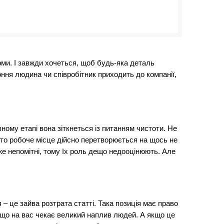
урми. І завжди хочеться, щоб будь-яка деталь
оння людина чи співробітник приходить до компанії,
вному етапі вона зіткнеться із питанням чистоти. Не
 то робоче місце дійсно перетворюється на щось не
же непомітні, тому їх роль дещо недооцінюють. Але
– це зайва розтрата статті. Така позиція має право
, що на вас чекає великий наплив людей. А якщо це