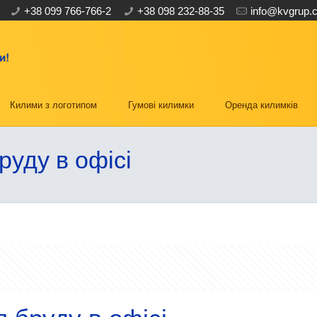
+38 099 766-766-2
+38 098 232-88-35
info@kvgrup.
Килими з логотипом
Гумові килимки
Оренда килимків
руду в офісі