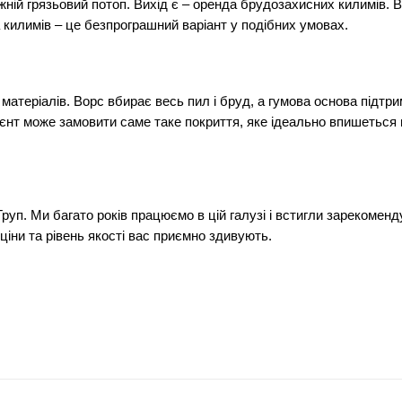
жній грязьовий потоп. Вихід є – оренда брудозахисних килимів. 
 килимів – це безпрограшний варіант у подібних умовах.
матеріалів. Ворс вбирає весь пил і бруд, а гумова основа підтр
клієнт може замовити саме таке покриття, яке ідеально впишеться
руп. Ми багато років працюємо в цій галузі і встигли зарекомен
 ціни та рівень якості вас приємно здивують.
t
Ru
are