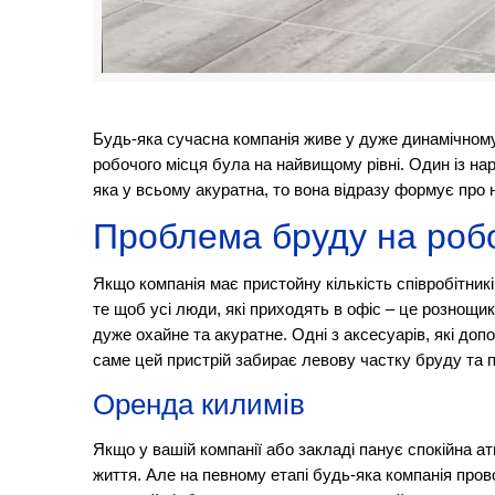
Будь-яка сучасна компанія живе у дуже динамічному 
робочого місця була на найвищому рівні. Один із на
яка у всьому акуратна, то вона відразу формує про 
Проблема бруду на робо
Якщо компанія має пристойну кількість співробітників
те щоб усі люди, які приходять в офіс – це рознощ
дуже охайне та акуратне. Одні з аксесуарів, які до
саме цей пристрій забирає левову частку бруду та 
Оренда килимів
Якщо у вашій компанії або закладі панує спокійна а
життя. Але на певному етапі будь-яка компанія пров