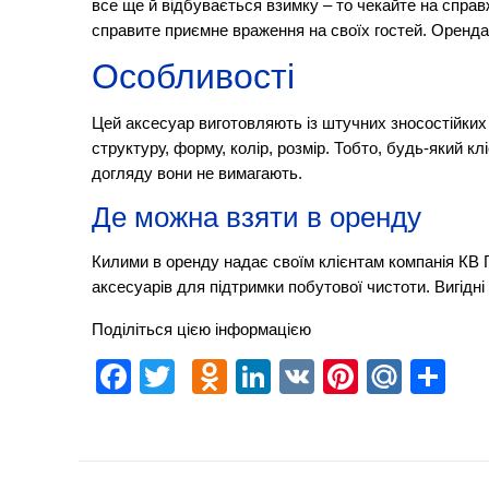
все ще й відбувається взимку – то чекайте на справ
справите приємне враження на своїх гостей. Оренда
Особливості
Цей аксесуар виготовляють із штучних зносостійких 
структуру, форму, колір, розмір. Тобто, будь-який 
догляду вони не вимагають.
Де можна взяти в оренду
Килими в оренду надає своїм клієнтам компанія КВ Г
аксесуарів для підтримки побутової чистоти. Вигідні
Поділіться цією інформацією
Facebook
Twitter
Odnoklassniki
LinkedIn
VK
Pinteres
Mail.
Sh