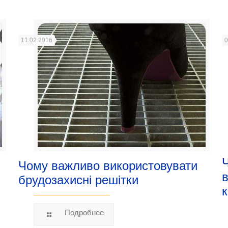
11.02.2016
0
Чому важливо використовувати
в
брудозахисні решітки
к
Подробнее