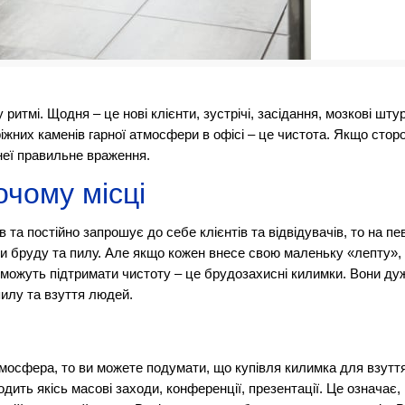
ритмі. Щодня – це нові клієнти, зустрічі, засідання, мозкові шт
ріжних каменів гарної атмосфери в офісі – це чистота. Якщо стор
неї правильне враження.
чому місці
 та постійно запрошує до себе клієнтів та відвідувачів, то на пе
ики бруду та пилу. Але якщо кожен внесе свою маленьку «лепту»,
поможуть підтримати чистоту – це брудозахисні килимки. Вони ду
пилу та взуття людей.
тмосфера, то ви можете подумати, що купівля килимка для взуття 
одить якісь масові заходи, конференції, презентації. Це означає