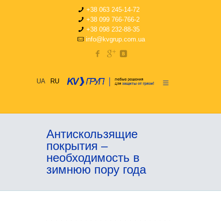
+38 063 245-14-72
+38 099 766-766-2
+38 098 232-88-35
info@kvgrup.com.ua
UA
RU
Антискользящие
покрытия –
необходимость в
зимнюю пору года